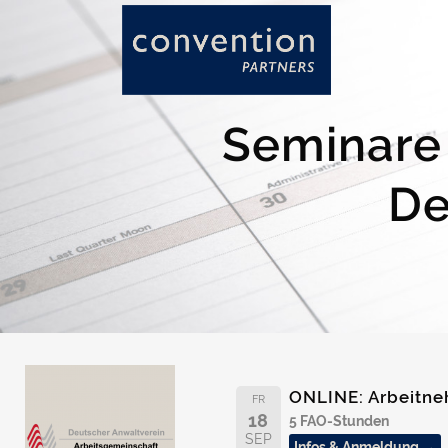
Seminare 
De
ONLINE: Arbeitne
FR
18
5 FAO-Stunden
SEP
Infos & Anmeldung →