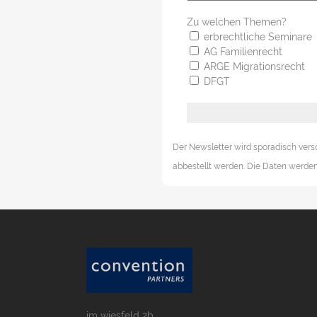
Zu welchen Themen?
erbrechtliche Seminare
AG Familienrecht
ARGE Migrationsrecht
DFGT
Der Newsletter wird sporadisch vers
abbestellt werden. Die Daten werden 
im wiesfeld 2b