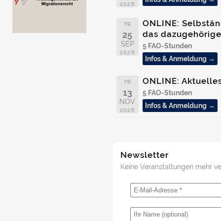
2026
ONLINE: Selbständ
FR
das dazugehörige
25
SEP
5 FAO-Stunden
2026
Infos & Anmeldung →
ONLINE: Aktuelle
FR
13
5 FAO-Stunden
NOV
Infos & Anmeldung →
2026
Newsletter
Keine Veranstaltungen mehr ve