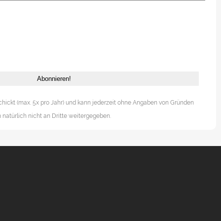
chickt (max. 5x pro Jahr) und kann jederzeit ohne Angaben von Gründen
natürlich nicht an Dritte weitergegeben.