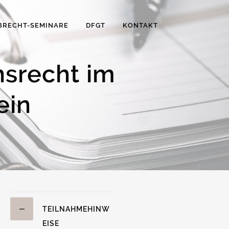
BRECHT-SEMINARE
DFGT
KONTAKT
nsrecht im
ein
TEILNAHMEHINW
EISE