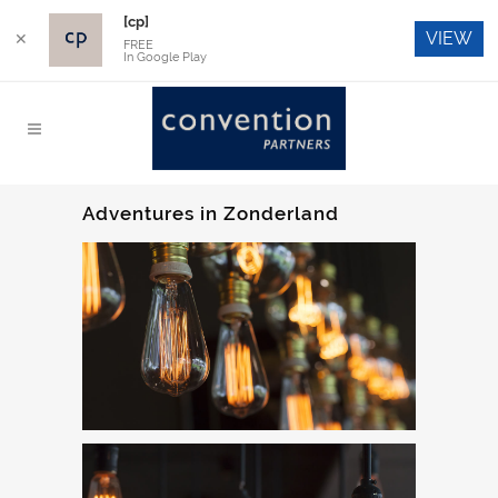
[cp]
VIEW
✕
FREE
In Google Play
Adventures in Zonderland