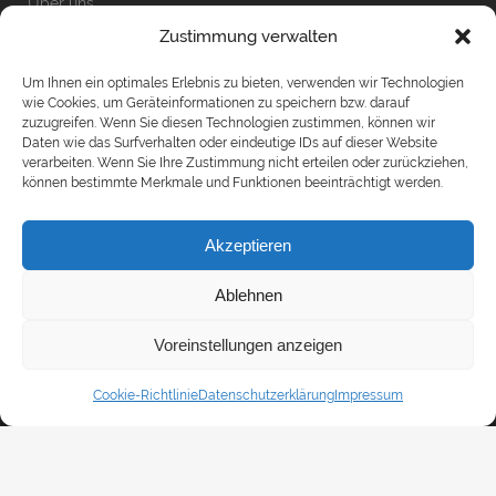
Über uns
Unsere Leistungen
Zustimmung verwalten
Kontakt
Um Ihnen ein optimales Erlebnis zu bieten, verwenden wir Technologien
Impressum
wie Cookies, um Geräteinformationen zu speichern bzw. darauf
zuzugreifen. Wenn Sie diesen Technologien zustimmen, können wir
Daten wie das Surfverhalten oder eindeutige IDs auf dieser Website
verarbeiten. Wenn Sie Ihre Zustimmung nicht erteilen oder zurückziehen,
können bestimmte Merkmale und Funktionen beeinträchtigt werden.
Akzeptieren
Wichtige Infos
Ablehnen
Technische Hinweise (PDF)
Teilnahmebedingungen
Voreinstellungen anzeigen
Stornierungsbedingungen
Cookie-Richtlinie
Datenschutzerklärung
Impressum
Datenschutzerklärung