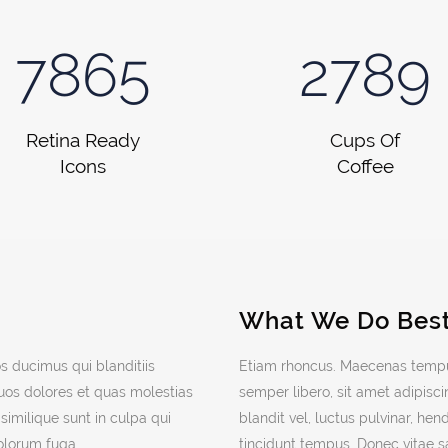
7865
2789
Retina Ready
Cups Of
Icons
Coffee
What We Do Bes
s ducimus qui blanditiis
Etiam rhoncus. Maecenas temp
uos dolores et quas molestias
semper libero, sit amet adipi
similique sunt in culpa qui
blandit vel, luctus pulvinar, he
dolorum fuga.
tincidunt tempus. Donec vitae s