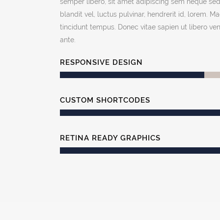
semper libero, sit amet adipiscing sem neque s
blandit vel, luctus pulvinar, hendrerit id, lorem. 
tincidunt tempus. Donec vitae sapien ut libero ve
ante.
RESPONSIVE DESIGN
CUSTOM SHORTCODES
RETINA READY GRAPHICS