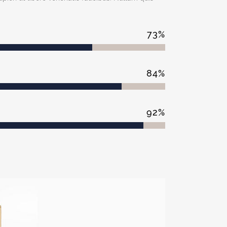
73
%
84
%
92
%