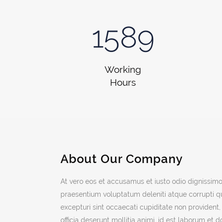
1589
Working
Hours
About Our Company
At vero eos et accusamus et iusto odio dignissimo
praesentium voluptatum deleniti atque corrupti q
excepturi sint occaecati cupiditate non provident, 
officia deserunt mollitia animi, id est laborum et 