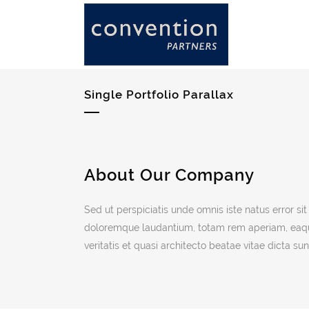
Single Portfolio Parallax
About Our Company
Sed ut perspiciatis unde omnis iste natus error s
doloremque laudantium, totam rem aperiam, eaque
veritatis et quasi architecto beatae vitae dicta su