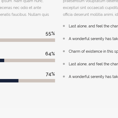
ed ipsum. Nam quam nunc,
praesentium voluptatum deleniti
Maecenas nec odio et ante
excepturi sint occaecati cupidit
nenatis faucibus. Nullam quis
officia deserunt mollitia animi, 
Last alone, and feel the char
55
%
A wonderful serenity has ta
Charm of existence in this s
64
%
Last alone, and feel the char
74
%
A wonderful serenity has ta