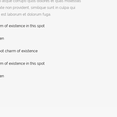
 atque corrupti quos dolores et quas molestias
ate non provident, similique sunt in culpa qui
id est laborum et dolorum fuga.
m of existence in this spot
ken
pot charm of existence
m of existence in this spot
ken