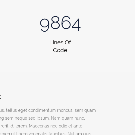
9864
Lines Of
Code
t
us, tellus eget condimentum rhoncus, sem quam
scing sem neque sed ipsum. Nam quam nunc,
ndrerit id, lorem. Maecenas nec odio et ante
apien ut libero venenatis faucibus. Nullam quis