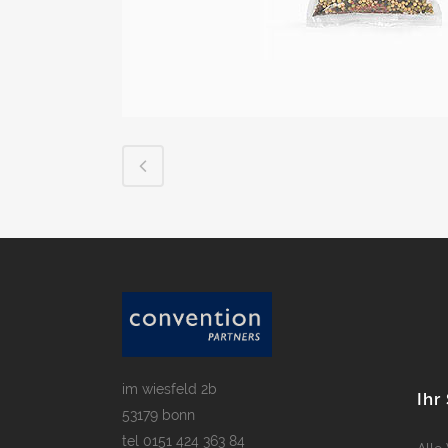
im wiesfeld 2b
Ihr
53179 bonn
tel
0151 424 363 84