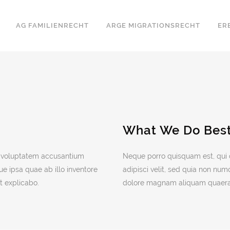
AG FAMILIENRECHT
ARGE MIGRATIONSRECHT
ER
What We Do Bes
it voluptatem accusantium
Neque porro quisquam est, qui 
 ipsa quae ab illo inventore
adipisci velit, sed quia non nu
nt explicabo.
dolore magnam aliquam quaera