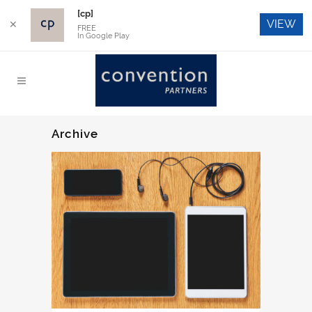
[cp]
VIEW
✕
FREE
In Google Play
Archive