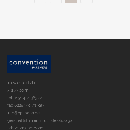
im wiesfeld 2b
53179 bonn
tel
0151 424 363 84
fax 0228 391 79 729
info@cp-bonn.de
geschäftsführerin: ruth de olózaga
hrb 20219, ag bonn