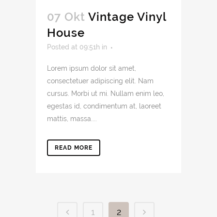
07 Okt
Vintage Vinyl
House
Posted at 09:51h
in
Lorem ipsum dolor sit amet,
consectetuer adipiscing elit. Nam
cursus. Morbi ut mi. Nullam enim leo,
egestas id, condimentum at, laoreet
mattis, massa....
READ MORE
1
2