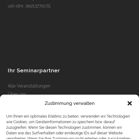
ust-idnr. de213771075
Ihr Seminarpartner
Alle Veranstaltungen
Über uns
Unsere Leistungen
Zustimmung verwalten
Kontakt
Um Ihnen ein optimales Erlebnis zu bieten, verwenden wir Technologien
Impressum
wie Cookies, um Geräteinformationen zu speichern bzw. darauf
zuzugreifen. Wenn Sie diesen Technologien zustimmen, können wir
Daten wie das Surfverhalten oder eindeutige IDs auf dieser Website
verarbeiten. Wenn Sie Ihre Zustimmung nicht erteilen oder zurückziehen,